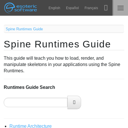
Navigation
Esoteric Software
English
Español
Français
Main Content
Spine
NASLOVNICA
Spine Runtimes Guide
Značajke
Spine Runtimes Guide
BLOG
Ogledna galerija
This guide will teach you how to load, render, and
FORUM
Runtime knjižnice
manipulate skeletons in your applications using the Spine
Runtimes.
Nauči
KONTAKT
Često postavljana pitanja
Runtimes Guide Search
Isprobajte
Kupite
Runtime Architecture