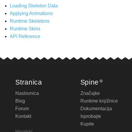
Loading Skeleton Data
Applying Animations
Runtime Skeletons
Runtime Skins
API Reference
Stranica
Spine
®
Naslovnica
Značajke
Blog
Runtime knjižnice
Forum
Dokumentacija
Kontakt
Isprobajte
Kupite
Hrvatski