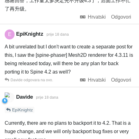
感谢回答，工作量太多决定先不升级4.3了，后面工作不忙
了再升级。
Hrvatski
Odgovori
EpiKnightz
E
prije 18 dana
A bit unrelated but I don't want to create a separate post for
this, I saw the [spine-phaser] Mesh2D renderer for 4.3.11 is
being released today, will there be any plan for back
porting it to Spine 4.2 as well?
Hrvatski
Odgovori
Davide
odgovara na ovo.
Davide
prije 18 dana
EpiKnightz
Currently, there are no plans to backport it to 4.2. That is a
huge change, and we will only backport bug fixes or very