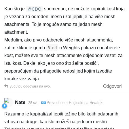
Kao što je
spomenuo, ne možete kopirati kost koja
@CDO
je vezana za određeni mesh i zalijepiti je na više mesh
attachmenta. To je moguće samo za jedan mesh
attachment.
Međutim, ako prvo odaberete više mesh attachmenta,
zatim kliknete gumb
u Weights prikazu i odaberete
Bind
kost, možete sve te mesh attachmente odjednom vezati za
istu kost. Dakle, ako je to ono što želite postići,
preporučujem da prilagodite redoslijed kojim izvodite
korake vezivanja.
Odgovori
yugutou
odgovara na ovo.
Nate
Prevedeno s
Engleski
na
Hrvatski
28 svi.
Razumno je kopirati/zalijepiti težine bilo kojih odabranih
vrhova na druge, kao što možeš na jednom meshu.