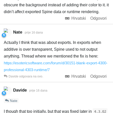
obscure the background instead of adding their color to it. it
didn’t affect exported Spine data or runtime rendering.
Hrvatski
Odgovori
Nate
prije 16 dana
Actually I think that was about exports. In exports when
additive is over transparent, Spine used to not output
anything. Thread where we mentioned the fix is here:
https://esotericsoftware.com/forum/d/30151-blank-export-4300-
professional-4303-runtime/7
Hrvatski
Odgovori
Davide
odgovara na ovo.
Davide
prije 16 dana
Nate
I though that too initially, but that was fixed later in
4.3.02