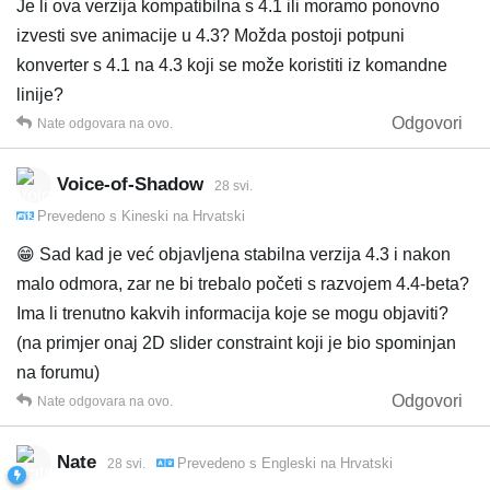
Je li ova verzija kompatibilna s 4.1 ili moramo ponovno
izvesti sve animacije u 4.3? Možda postoji potpuni
konverter s 4.1 na 4.3 koji se može koristiti iz komandne
linije?
Odgovori
Nate
odgovara na ovo.
Voice-of-Shadow
28 svi.
Prevedeno s
Kineski
na
Hrvatski
😁 Sad kad je već objavljena stabilna verzija 4.3 i nakon
malo odmora, zar ne bi trebalo početi s razvojem 4.4-beta?
Ima li trenutno kakvih informacija koje se mogu objaviti?
(na primjer onaj 2D slider constraint koji je bio spominjan
na forumu)
Odgovori
Nate
odgovara na ovo.
Nate
Prevedeno s
Engleski
na
Hrvatski
28 svi.