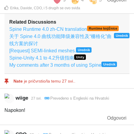
Erika
,
Davide
,
CDO
, i
5
drugih
se ovo sviđa
Related Discussions
Spine Runtime 4.0 zh-CN translation
Runtime knjižnice
关于 Spine 4.0 曲线功能降级兼容性及“栅格化”曲
Urednik
线方案的探讨
[Request] SEMI-linked meshes.
Urednik
Spine-Unity 4.1 to 4.2升级指南
Unity
My comments after 3 months of using Spine
Urednik
Nate
je pričvrstio/la temu
27 svi.
.
wiige
Prevedeno s
Engleski
na
Hrvatski
27 svi.
Napokon!
Odgovori