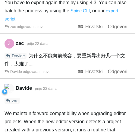
You have to export again them by using 4.3. You can also
batch the process by using the
Spine CLI
, or our
export
script
.
Hrvatski
Odgovori
zac
odgovara na ovo.
zac
Z
prije 22 dana
为什么不能向前兼容，要重新导出好几十个文
Davide
件，太难了....
Hrvatski
Odgovori
Davide
odgovara na ovo.
Davide
prije 22 dana
zac
We maintain forward compatibility when upgrading editor
projects. When the new editor version detects a project
created with a previous version, it runs a routine that