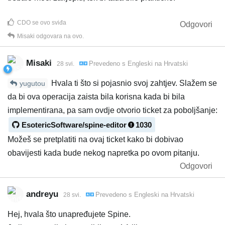
CDO
se ovo sviđa
Odgovori
Misaki
odgovara na ovo.
Misaki
Prevedeno s
Engleski
na
Hrvatski
28 svi.
Hvala ti što si pojasnio svoj zahtjev. Slažem se
yugutou
da bi ova operacija zaista bila korisna kada bi bila
implementirana, pa sam ovdje otvorio ticket za poboljšanje:
EsotericSoftware/spine-editor
1030
Možeš se pretplatiti na ovaj ticket kako bi dobivao
obavijesti kada bude nekog napretka po ovom pitanju.
Odgovori
andreyu
Prevedeno s
Engleski
na
Hrvatski
28 svi.
Hej, hvala što unapređujete Spine.