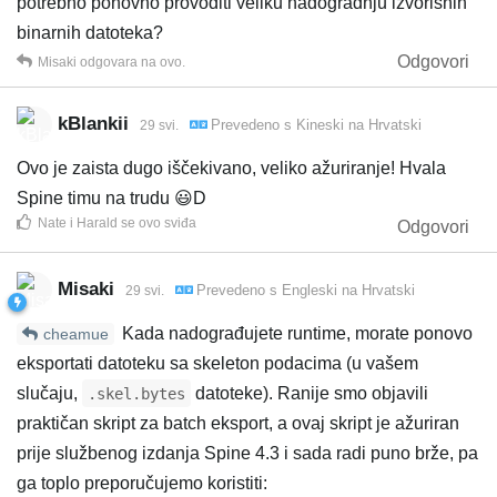
potrebno ponovno provoditi veliku nadogradnju izvorišnih
binarnih datoteka?
Odgovori
Misaki
odgovara na ovo.
kBlankii
Prevedeno s
Kineski
na
Hrvatski
29 svi.
Ovo je zaista dugo iščekivano, veliko ažuriranje! Hvala
Spine timu na trudu 😃D
Nate
i
Harald
se ovo sviđa
Odgovori
Misaki
Prevedeno s
Engleski
na
Hrvatski
29 svi.
Kada nadograđujete runtime, morate ponovo
cheamue
eksportati datoteku sa skeleton podacima (u vašem
slučaju,
datoteke). Ranije smo objavili
.skel.bytes
praktičan skript za batch eksport, a ovaj skript je ažuriran
prije službenog izdanja Spine 4.3 i sada radi puno brže, pa
ga toplo preporučujemo koristiti: