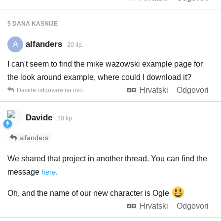
5 DANA
KASNIJE
alfanders
A
20 lip.
I can't seem to find the mike wazowski example page for
the look around example, where could I download it?
Hrvatski
Odgovori
Davide
odgovara na ovo.
Davide
20 lip.
alfanders
We shared that project in another thread. You can find the
message
here
.
Oh, and the name of our new character is Ogle
Hrvatski
Odgovori