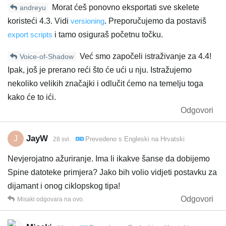
Morat ćeš ponovno eksportati sve skelete
andreyu
koristeći 4.3. Vidi
versioning
. Preporučujemo da postaviš
export scripts
i tamo osiguraš početnu točku.
Već smo započeli istraživanje za 4.4!
Voice-of-Shadow
Ipak, još je prerano reći što će ući u nju. Istražujemo
nekoliko velikih značajki i odlučit ćemo na temelju toga
kako će to ići.
Odgovori
JayW
J
Prevedeno s
Engleski
na
Hrvatski
28 svi.
Nevjerojatno ažuriranje. Ima li ikakve šanse da dobijemo
Spine datoteke primjera? Jako bih volio vidjeti postavku za
dijamant i onog ciklopskog tipa!
Odgovori
Misaki
odgovara na ovo.