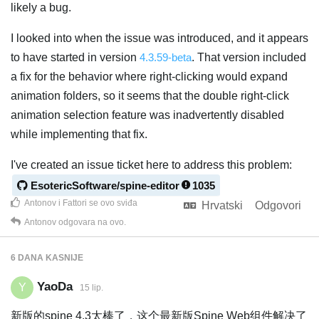
likely a bug.
I looked into when the issue was introduced, and it appears
to have started in version
4.3.59-beta
. That version included
a fix for the behavior where right-clicking would expand
animation folders, so it seems that the double right-click
animation selection feature was inadvertently disabled
while implementing that fix.
I've created an issue ticket here to address this problem:
EsotericSoftware/spine-editor
1035
Antonov
i
Fattori
se ovo sviđa
Hrvatski
Odgovori
Antonov
odgovara na ovo.
6 DANA
KASNIJE
YaoDa
Y
15 lip.
新版的spine 4.3太棒了，这个最新版Spine Web组件解决了