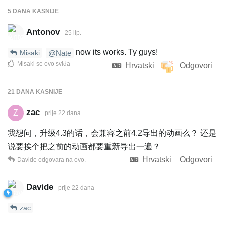
5 DANA
KASNIJE
Antonov
25 lip.
now its works. Ty guys!
Misaki
@Nate
Misaki
se ovo sviđa
Hrvatski
Odgovori
21 DANA
KASNIJE
zac
Z
prije 22 dana
我想问，升级4.3的话，会兼容之前4.2导出的动画么？ 还是
说要挨个把之前的动画都要重新导出一遍？
Hrvatski
Odgovori
Davide
odgovara na ovo.
Davide
prije 22 dana
zac