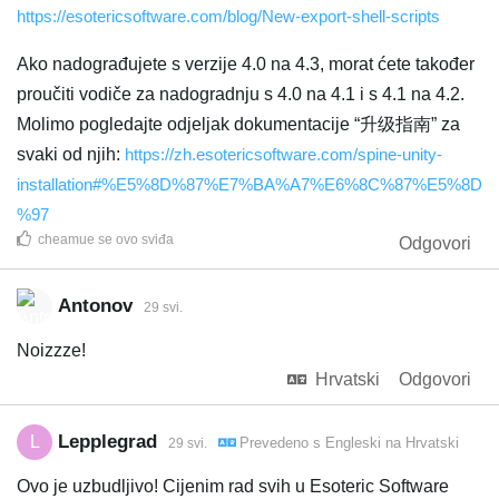
https://esotericsoftware.com/blog/New-export-shell-scripts
Ako nadograđujete s verzije 4.0 na 4.3, morat ćete također
proučiti vodiče za nadogradnju s 4.0 na 4.1 i s 4.1 na 4.2.
Molimo pogledajte odjeljak dokumentacije “升级指南” za
svaki od njih:
https://zh.esotericsoftware.com/spine-unity-
installation#%E5%8D%87%E7%BA%A7%E6%8C%87%E5%8D
%97
cheamue
se ovo sviđa
Odgovori
Antonov
29 svi.
Noizzze!
Hrvatski
Odgovori
Lepplegrad
L
Prevedeno s
Engleski
na
Hrvatski
29 svi.
Ovo je uzbudljivo! Cijenim rad svih u Esoteric Software