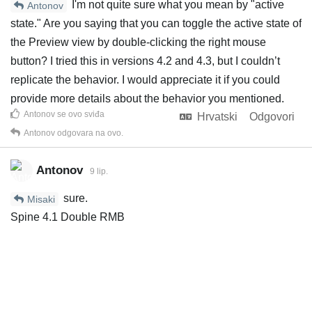
I'm not quite sure what you mean by "active
Antonov
state." Are you saying that you can toggle the active state of
the Preview view by double-clicking the right mouse
button? I tried this in versions 4.2 and 4.3, but I couldn’t
replicate the behavior. I would appreciate it if you could
provide more details about the behavior you mentioned.
Antonov
se ovo sviđa
Hrvatski
Odgovori
Antonov
odgovara na ovo.
Antonov
9 lip.
sure.
Misaki
Spine 4.1 Double RMB