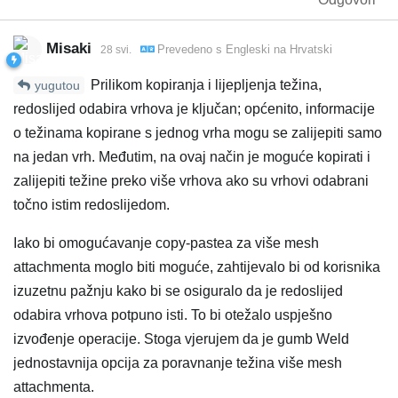
Misaki
Prevedeno s
Engleski
na
Hrvatski
28 svi.
Prilikom kopiranja i lijepljenja težina,
yugutou
redoslijed odabira vrhova je ključan; općenito, informacije
o težinama kopirane s jednog vrha mogu se zalijepiti samo
na jedan vrh. Međutim, na ovaj način je moguće kopirati i
zalijepiti težine preko više vrhova ako su vrhovi odabrani
točno istim redoslijedom.
Iako bi omogućavanje copy-pastea za više mesh
attachmenta moglo biti moguće, zahtijevalo bi od korisnika
izuzetnu pažnju kako bi se osiguralo da je redoslijed
odabira vrhova potpuno isti. To bi otežalo uspješno
izvođenje operacije. Stoga vjerujem da je gumb Weld
jednostavnija opcija za poravnanje težina više mesh
attachmenta.