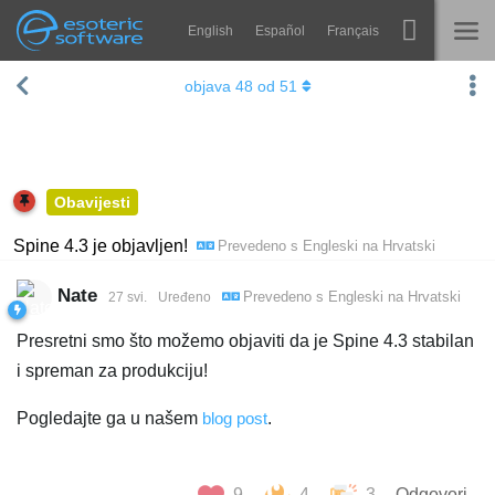
English
Español
Français
Navigation
Esoteric Software
objava
48
od
51
Spine
NASLOVNICA
Značajke
BLOG
Ogledna galerija
Obavijesti
FORUM
Runtime knjižnice
Spine 4.3 je objavljen!
Prevedeno s
Engleski
na
Hrvatski
Nauči
KONTAKT
Nate
Prevedeno s
Engleski
na
Hrvatski
27 svi.
Uređeno
Često postavljana pitanja
Presretni smo što možemo objaviti da je Spine 4.3 stabilan
Isprobajte
i spreman za produkciju!
Kupite
Pogledajte ga u našem
blog post
.
9
4
3
Odgovori