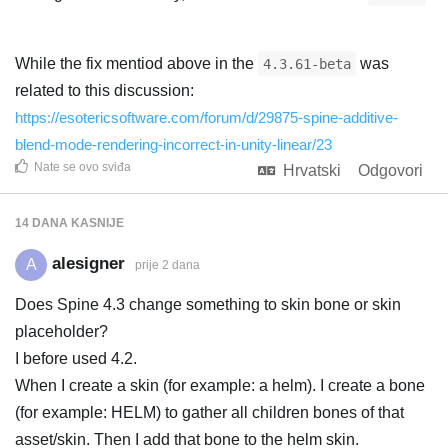
While the fix mentiod above in the
was
4.3.61-beta
related to this discussion:
https://esotericsoftware.com/forum/d/29875-spine-additive-
blend-mode-rendering-incorrect-in-unity-linear/23
Nate
se ovo sviđa
Hrvatski
Odgovori
14 DANA
KASNIJE
alesigner
A
prije 2 dana
Does Spine 4.3 change something to skin bone or skin
placeholder?
I before used 4.2.
When I create a skin (for example: a helm). I create a bone
(for example: HELM) to gather all children bones of that
asset/skin. Then I add that bone to the helm skin.