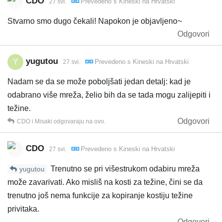
CDO
Prevedeno s
Kineski
na
Hrvatski
27 svi.
Stvarno smo dugo čekali! Napokon je objavljeno~
Odgovori
yugutou
Y
Prevedeno s
Kineski
na
Hrvatski
27 svi.
Nadam se da se može poboljšati jedan detalj: kad je
odabrano više mreža, želio bih da se tada mogu zalijepiti i
težine.
Odgovori
CDO
i
Misaki
odgovaraju na ovo.
CDO
Prevedeno s
Kineski
na
Hrvatski
27 svi.
Trenutno se pri višestrukom odabiru mreža
yugutou
može zavarivati. Ako misliš na kosti za težine, čini se da
trenutno još nema funkcije za kopiranje kostiju težine
privitaka.
Odgovori