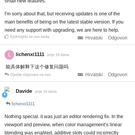
small new features.
I'm sorry about that, but receiving updates is one of the
main benefits of being on the latest stable version. If you
need any support with upgrading, we are here to help.
EpiKnightz
se ovo sviđa
Hrvatski
Odgovori
lichenxi1111
L
prije 16 dana
能具体解释下这个修复问题吗
Hrvatski
Odgovori
Davide
odgovara na ovo.
Davide
prije 16 dana
lichenxi1111
Nothing special. it was just an editor rendering fix. In the
viewport and preview, when color management’s linear
blending was enabled, additive slots could incorrectly