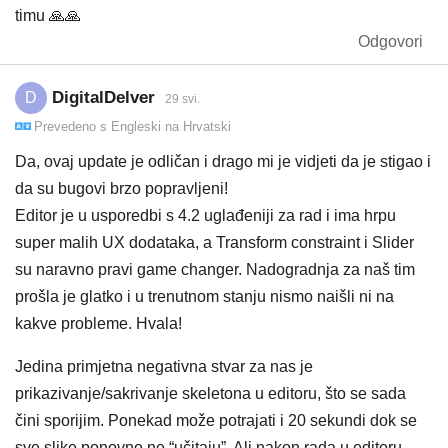
timu 🙏🙏
Odgovori
DigitalDelver
D
29 svi.
Prevedeno s
Engleski
na
Hrvatski
Da, ovaj update je odličan i drago mi je vidjeti da je stigao i
da su bugovi brzo popravljeni!
Editor je u usporedbi s 4.2 uglađeniji za rad i ima hrpu
super malih UX dodataka, a Transform constraint i Slider
su naravno pravi game changer. Nadogradnja za naš tim
prošla je glatko i u trenutnom stanju nismo naišli ni na
kakve probleme. Hvala!
Jedina primjetna negativna stvar za nas je
prikazivanje/sakrivanje skeletona u editoru, što se sada
čini sporijim. Ponekad može potrajati i 20 sekundi dok se
sve slike ponovno ne “učitaju”. Ali nakon rada u editoru