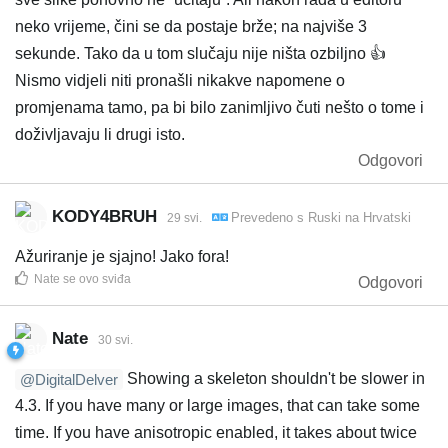
neko vrijeme, čini se da postaje brže; na najviše 3
sekunde. Tako da u tom slučaju nije ništa ozbiljno 👍️
Nismo vidjeli niti pronašli nikakve napomene o
promjenama tamo, pa bi bilo zanimljivo čuti nešto o tome i
doživljavaju li drugi isto.
Odgovori
KODY4BRUH
Prevedeno s
Ruski
na
Hrvatski
29 svi.
Ažuriranje je sjajno! Jako fora!
Nate
se ovo sviđa
Odgovori
Nate
30 svi.
Showing a skeleton shouldn't be slower in
@DigitalDelver
4.3. If you have many or large images, that can take some
time. If you have anisotropic enabled, it takes about twice