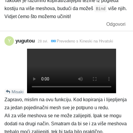
Također je razumno kopirati/zalijepiti težine iz pogleda
kostiju na više meshova, budući da možeš
više njih.
Bind
Vidjet ćemo što možemo učiniti!
Odgovori
yugutou
Y
Prevedeno s
Kineski
na
Hrvatski
28 svi.
Misaki
Zapravo, mislim na ovu funkciju. Kod kopiranja i lijepljenja
za jedan pojedinačni mesh sve je potpuno u redu.
Ali za više meshova se ne može zalijepiti. Ipak se mogu
dodati na drugi način. Smatram da bi se i za više meshova
trebalo moći zalijepiti, tek bi tada bilo praktično.