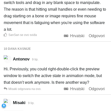
switch tools and drag in any blank space to manipulate.
The reason is that hitting small handles or even needing to
drag starting on a bone or image requires fine mouse
movement that is fatiguing when you're using the software
a lot.
SanSan
se ovo sviđa
Hrvatski
Odgovori
10 DANA
KASNIJE
Antonov
9 lip.
Hi. Previously, you could right-double-click the preview
window to switch the active state in animation mode, but
that doesn't work anymore. Is there another way?
Hrvatski
Odgovori
Misaki
odgovara na ovo.
Misaki
9 lip.