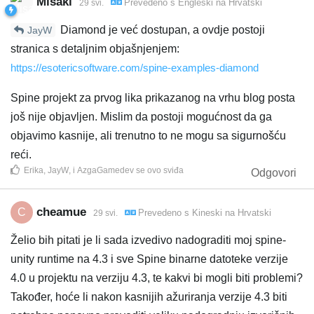
Misaki
Prevedeno s
Engleski
na
Hrvatski
29 svi.
Diamond je već dostupan, a ovdje postoji
JayW
stranica s detaljnim objašnjenjem:
https://esotericsoftware.com/spine-examples-diamond
Spine projekt za prvog lika prikazanog na vrhu blog posta
još nije objavljen. Mislim da postoji mogućnost da ga
objavimo kasnije, ali trenutno to ne mogu sa sigurnošću
reći.
Erika
,
JayW
, i
AzgaGamedev
se ovo sviđa
Odgovori
cheamue
C
Prevedeno s
Kineski
na
Hrvatski
29 svi.
Želio bih pitati je li sada izvedivo nadograditi moj spine-
unity runtime na 4.3 i sve Spine binarne datoteke verzije
4.0 u projektu na verziju 4.3, te kakvi bi mogli biti problemi?
Također, hoće li nakon kasnijih ažuriranja verzije 4.3 biti