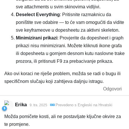
sve attachments u svim skinovima vidljivi.
Deselect Everything
: Pritisnite razmaknicu da
poništite sve odabire — to će vam omogućiti da vidite
sve keyframeove u dopesheetu za aktivni skeleton.
Minimizirani prikazi
: Provjerite da dopesheet i graph
prikazi nisu minimizirani. Možete kliknuti ikone grafa
ili dopesheeta u gornjem desnom kutu naslovne trake
prozora, ili pritisnuti F9 za prebacivanje prikaza.
Ako ovi koraci ne riješe problem, možda se radi o bugu ili
specifičnom slučaju koji zahtijeva daljnju istragu.
Odgovori
Erika
Prevedeno s
Engleski
na
Hrvatski
9. tra. 2025
Možda pomičete kosti, ali ne postavljate ključne okvire za
te promjene.