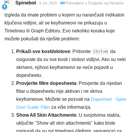
Spinebot
Prevedeno s
Engleski
na
Hrvatski
9. tra. 2025
Izgleda da imate problem u kojem su narančasti indikatori
ključeva vidljivi, ali se keyframeovi ne prikazuju u
Timelineu ili Graph Editoru. Evo nekoliko koraka koje
možete pokušati da riješite problem:
Prikaži sve kosti/slotove
: Pritisnite
da
Ctrl+H
osigurate da su sve kosti i slotovi vidljivi. Ako su neki
skriveni, njihovi keyframeovi se neće pojaviti u
dopesheetu.
Provjerite filtre dopesheeta
: Provjerite da nijedan
filtar u dopesheetu nije aktivan i ne skriva
keyframeove. Možete se pozvati na
Dopesheet - Spine
User Guide: Filter
za više informacija.
Show All Skin Attachments
: U svojstvima stabla,
uključite "Show all skin attachments" kako biste
osigurali da su svi timelines (deform, sequence) za