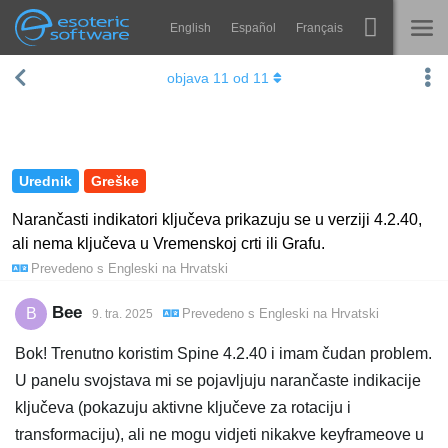
English
Español
Français
Navigation
Esoteric Software
objava
11
od
11
Spine
NASLOVNICA
Značajke
BLOG
Ogledna galerija
Urednik
Greške
FORUM
Runtime knjižnice
Narančasti indikatori ključeva prikazuju se u verziji 4.2.40,
ali nema ključeva u Vremenskoj crti ili Grafu.
Nauči
KONTAKT
Prevedeno s
Engleski
na
Hrvatski
Često postavljana pitanja
Bee
B
Prevedeno s
Engleski
na
Hrvatski
9. tra. 2025
Isprobajte
Bok! Trenutno koristim Spine 4.2.40 i imam čudan problem.
Kupite
U panelu svojstava mi se pojavljuju narančaste indikacije
ključeva (pokazuju aktivne ključeve za rotaciju i
transformaciju), ali ne mogu vidjeti nikakve keyframeove u