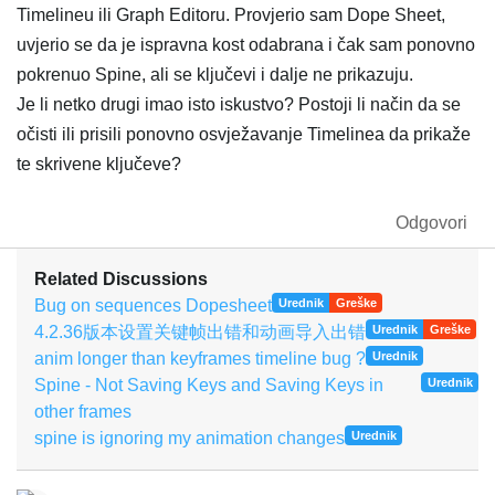
Timelineu ili Graph Editoru. Provjerio sam Dope Sheet,
uvjerio se da je ispravna kost odabrana i čak sam ponovno
pokrenuo Spine, ali se ključevi i dalje ne prikazuju.
Je li netko drugi imao isto iskustvo? Postoji li način da se
očisti ili prisili ponovno osvježavanje Timelinea da prikaže
te skrivene ključeve?
Odgovori
Related Discussions
Bug on sequences Dopesheet
Urednik
Greške
4.2.36版本设置关键帧出错和动画导入出错
Urednik
Greške
anim longer than keyframes timeline bug ?
Urednik
Spine - Not Saving Keys and Saving Keys in
Urednik
other frames
spine is ignoring my animation changes
Urednik