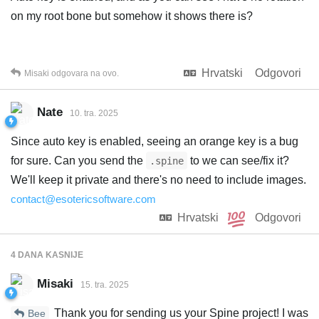
on my root bone but somehow it shows there is?
Hrvatski
Odgovori
Misaki
odgovara na ovo.
Nate
10. tra. 2025
Since auto key is enabled, seeing an orange key is a bug
for sure. Can you send the
to we can see/fix it?
.spine
We'll keep it private and there's no need to include images.
contact@esotericsoftware.com
Hrvatski
Odgovori
4 DANA
KASNIJE
Misaki
15. tra. 2025
Thank you for sending us your Spine project! I was
Bee