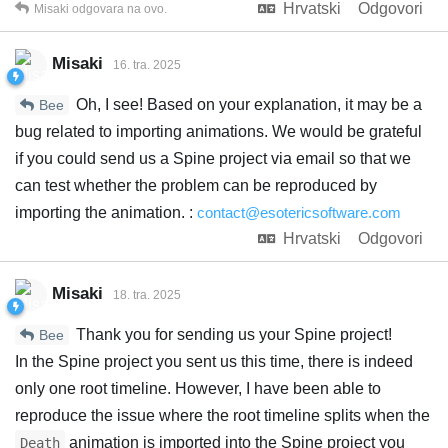
Hrvatski
Odgovori
Misaki
odgovara na ovo.
Misaki
16. tra. 2025
Oh, I see! Based on your explanation, it may be a
Bee
bug related to importing animations. We would be grateful
if you could send us a Spine project via email so that we
can test whether the problem can be reproduced by
importing the animation. :
contact@esotericsoftware.com
Hrvatski
Odgovori
Misaki
18. tra. 2025
Thank you for sending us your Spine project!
Bee
In the Spine project you sent us this time, there is indeed
only one root timeline. However, I have been able to
reproduce the issue where the root timeline splits when the
animation is imported into the Spine project you
Death