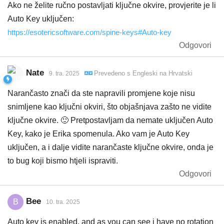
Ako ne želite ručno postavljati ključne okvire, provjerite je li
Auto Key uključen:
https://esotericsoftware.com/spine-keys#Auto-key
Odgovori
Nate
Prevedeno s
Engleski
na
Hrvatski
9. tra. 2025
Narančasto znači da ste napravili promjene koje nisu
snimljene kao ključni okviri, što objašnjava zašto ne vidite
ključne okvire. 🙂 Pretpostavljam da nemate uključen Auto
Key, kako je Erika spomenula. Ako vam je Auto Key
uključen, a i dalje vidite narančaste ključne okvire, onda je
to bug koji bismo htjeli ispraviti.
Odgovori
Bee
B
10. tra. 2025
Auto key is enabled, and as you can see i have no rotation