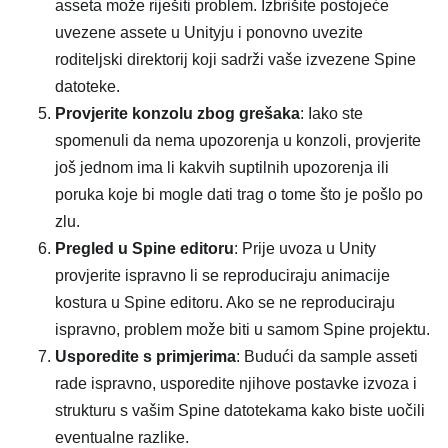
asseta može riješiti problem. Izbrišite postojeće
uvezene assete u Unityju i ponovno uvezite
roditeljski direktorij koji sadrži vaše izvezene Spine
datoteke.
Provjerite konzolu zbog grešaka
: Iako ste
spomenuli da nema upozorenja u konzoli, provjerite
još jednom ima li kakvih suptilnih upozorenja ili
poruka koje bi mogle dati trag o tome što je pošlo po
zlu.
Pregled u Spine editoru
: Prije uvoza u Unity
provjerite ispravno li se reproduciraju animacije
kostura u Spine editoru. Ako se ne reproduciraju
ispravno, problem može biti u samom Spine projektu.
Usporedite s primjerima
: Budući da sample asseti
rade ispravno, usporedite njihove postavke izvoza i
strukturu s vašim Spine datotekama kako biste uočili
eventualne razlike.