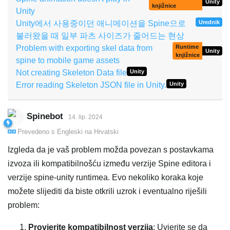
Unity
knjižnice
Unity
Unity에서 사용중이던 애니메이션을 Spine으로
Urednik
불러왔을 때 일부 파츠 사이즈가 줄어드는 현상
Problem with exporting skel data from
Runtime
Unity
knjižnice
spine to mobile game assets
Not creating Skeleton Data file
Unity
Error reading Skeleton JSON file in Unity.
Unity
Spinebot
14. lip. 2024
Prevedeno s
Engleski
na
Hrvatski
Izgleda da je vaš problem možda povezan s postavkama
izvoza ili kompatibilnošću između verzije Spine editora i
verzije spine-unity runtimea. Evo nekoliko koraka koje
možete slijediti da biste otkrili uzrok i eventualno riješili
problem:
Provjerite kompatibilnost verzija
: Uvjerite se da