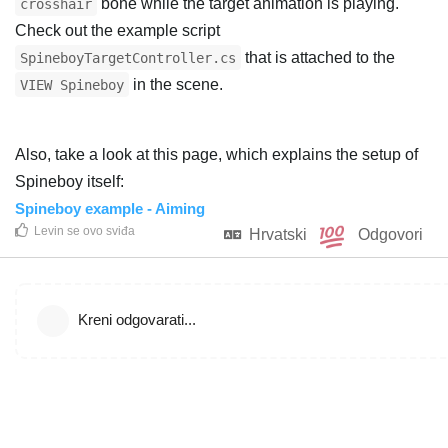
bone while the target animation is playing.
crosshair
Check out the example script
that is attached to the
SpineboyTargetController.cs
in the scene.
VIEW Spineboy
Also, take a look at this page, which explains the setup of
Spineboy itself:
Spineboy example - Aiming
Levin
se ovo sviđa
Hrvatski
Odgovori
Kreni odgovarati...