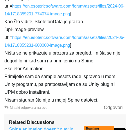
url=
https://en.esotericsoftware.com/forum/assets/files/2024-06-
14/1718359201-774074-image.png
]
Kao što vidite, SkeletonData je prazan.
[upl-image-preview
url=
https://en.esotericsoftware.com/forum/assets/files/2024-06-
14/1718359231-600000-image.png
]
Ništa se ne prikazuje u prozoru za pregled, i ništa se nije
dogodilo ni kad sam ga primijenio na Spine
SkeletonAnimation.
Primijetio sam da sample assets rade ispravno u mom
Unity programu, pa pretpostavljam da su Unity plugin i
UPM dobro instalirani.
Nisam siguran što nije u mojoj Spine datoteci.
Odgovori
Misaki
odgovara na ovo.
Related Discussions
Spine animation doesn't play in
Runtime