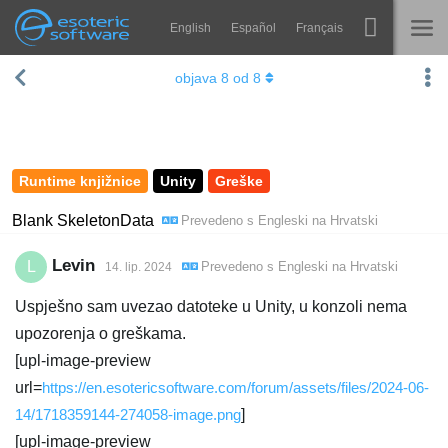
English
Español
Français
Navigation
Esoteric Software
objava
8
od
8
Spine
NASLOVNICA
Značajke
BLOG
Ogledna galerija
Runtime knjižnice
Unity
Greške
FORUM
Runtime knjižnice
Blank SkeletonData
Prevedeno s
Engleski
na
Hrvatski
Nauči
KONTAKT
Levin
L
Prevedeno s
Engleski
na
Hrvatski
14. lip. 2024
Često postavljana pitanja
Uspješno sam uvezao datoteke u Unity, u konzoli nema
Isprobajte
upozorenja o greškama.
[upl-image-preview
Kupite
url=
https://en.esotericsoftware.com/forum/assets/files/2024-06-
14/1718359144-274058-image.png
]
[upl-image-preview