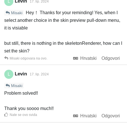
Levin
L
17. lip. 2024
Hey！ Thanks for your reminding! Yes, when I
Misaki
select another choice in the skin preview pull-down menu,
it is visiable
but still, there is nothing in the skeletonRenderer, how can I
set the skin?
Hrvatski
Odgovori
Misaki
odgovara na ovo.
Levin
L
17. lip. 2024
Misaki
Problem solved!!
Thank you soooo much!!
Nate
se ovo sviđa
Hrvatski
Odgovori