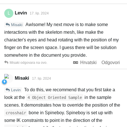
Levin
L
17. lip. 2024
Awlsome! My next move is to make some
Misaki
interactions with the skeleton mesh, like make the
character's eyes and head rotating with the position of my
finger on the screen space. I guess there will be solution
somewhere in the document you provide.
Hrvatski
Odgovori
Misaki
odgovara na ovo.
Misaki
17. lip. 2024
To do this, we recommend that you first take a
Levin
look at the
in the sample
4 Object Oriented Sample
scenes. It demonstrates how to override the position of the
bone in Spineboy. Spineboy is set up with
crosshair
some IK constraints to point in the direction of the