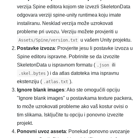
verzija Spine editora kojom ste izvezli SkeletonData
odgovara verziji spine-unity runtimea koju imate
instaliranu. Nesklad verzija može uzrokovati
probleme pri uvozu. Verziju možete provjeriti u
u vašem Unity projektu.
Assets/Spine/version.txt
Postavke izvoza
: Provjerite jesu li postavke izvoza u
Spine editoru ispravne. Pobrinite se da izvozite
SkeletonData u ispravnom formatu (
ili
.json
) i da atlas datoteka ima ispravnu
.skel.bytes
ekstenziju (
).
.atlas.txt
Ignore blank images
: Ako ste omogućili opciju
"Ignore blank images" u postavkama texture packera,
to može uzrokovati probleme ako vaš kostur ovisi o
tim slikama. Isključite tu opciju i ponovno izvezite
projekt.
Ponovni uvoz asseta
: Ponekad ponovno uvozanje